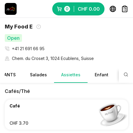
CHF 0.00
0
My Food E
Open
+41 21 691 66 95‬
Chem. du Croset 3, 1024 Ecublens, Suisse
DIANTS
Salades
Assiettes
Enfant
Cafés/Thé
Café
CHF 3.70